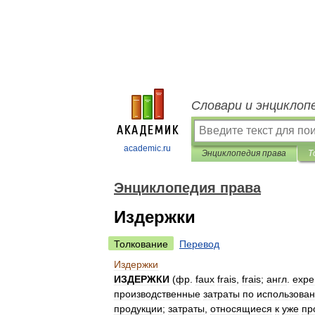
Словари и энциклоп
academic.ru
Энциклопедия права
Т
Энциклопедия права
Издержки
Толкование
Перевод
Издержки
ИЗДЕРЖКИ
(
фр
.
faux
frais
,
frais
;
англ
.
expe
производственные
затраты
по
использова
продукции
;
затраты
,
относящиеся
к
уже
пр