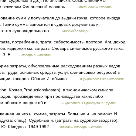
ний, судебные и др.). По английски: Costs Синонимы
и по векселям Финансовый словарь… …
Финансовый словарь
ование сумм у получателя до выдачи груза, которое иногда
. Такие суммы заносятся в судовых документах и
и агента судовладельца по… …
Морской словарь
рата, потребление, трата; себестоимость, протори. Ant. доход,
ов. издержки см. затраты Словарь синонимов русского языка.
к. З. Е …
Словарь синонимов
ме затраты, обусловленные расходованием разных видов
в, труда, основных средств, услуг, финансовых ресурсов) в
дукции, товаров. Общие И. обычно… …
Юридическая энциклопедия
tion, Kosten,Productionskosten), в экономическом смысле
ходов, произведенных при производстве каких либо
ким образом вопрос об и.… …
Энциклопедия Брокгауза и Ефрона
нная на что н. сумма, затраты. Большие и. на ремонт. И.
дукта; спец.). Судебные и. (затраты на судопроизводство).
 Н.Ю. Шведова. 1949 1992 …
Толковый словарь Ожегова