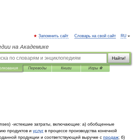
Запомнить сайт
Словарь на свой сайт
RU
едии на Академике
Найти!
олкования
Переводы
Книги
Игры ⚽
nses
) -
истекшие
затраты
,
включающие:
а
)
обобщенные
нию
продуктов
и
услуг
в
процессе
производства
конечной
оданной
продукции
и
соответствующей
выручке
с
продаж
;
б
)