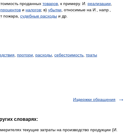
стоимость
проданных
товаров
,
к
примеру
.
И
.
реализации
,
процентов
и
налогов
;
в
)
убытки
,
относимые
на
И
.,
напр
.,
т
пожара
,
судебные
расходы
и
др
.
едствия
,
протори
,
расходы
,
себестоимость
,
траты
Издержки обращения
ругих словарях:
ерителях текущие затраты на производство продукции (И.