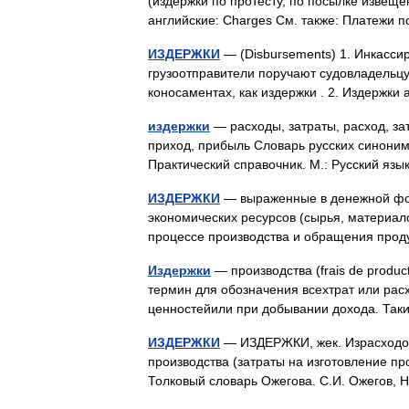
(издержки по протесту, по посылке извеще
английские: Charges См. также: Платеж
ИЗДЕРЖКИ
— (Disbursements) 1. Инкассир
грузоотправители поручают судовладельцу
коносаментах, как издержки . 2. Издержк
издержки
— расходы, затраты, расход, зат
приход, прибыль Словарь русских синоним
Практический справочник. М.: Русский язы
ИЗДЕРЖКИ
— выраженные в денежной фор
экономических ресурсов (сырья, материало
процессе производства и обращения про
Издержки
— производства (frais de produc
термин для обозначения всехтрат или рас
ценностейили при добывании дохода. Та
ИЗДЕРЖКИ
— ИЗДЕРЖКИ, жек. Израсходова
производства (затраты на изготовление про
Толковый словарь Ожегова. С.И. Ожегов,