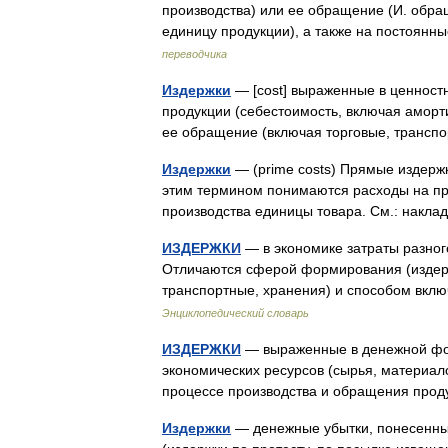
производства) или ее обращение (И. обра
единицу продукции), а также на постоян
переводчика
Издержки
— [cost] выраженные в ценност
продукции (себестоимость, включая аморти
ее обращение (включая торговые, транс
Издержки
— (prime costs) Прямые издержки
этим термином понимаются расходы на пр
производства единицы товара. См.: накл
ИЗДЕРЖКИ
— в экономике затраты разног
Отличаются сферой формирования (издерж
транспортные, хранения) и способом вкл
Энциклопедический словарь
ИЗДЕРЖКИ
— выраженные в денежной фор
экономических ресурсов (сырья, материало
процессе производства и обращения про
Издержки
— денежные убытки, понесенны