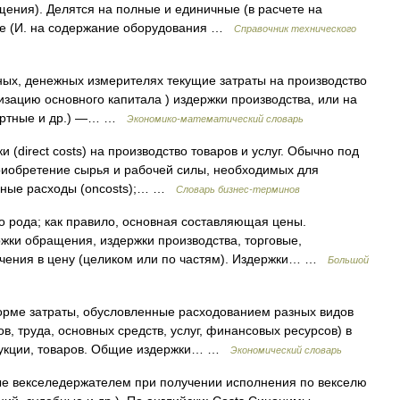
щения). Делятся на полные и единичные (в расчете на
ные (И. на содержание оборудования …
Справочник технического
ных, денежных измерителях текущие затраты на производство
зацию основного капитала ) издержки производства, или на
портные и др.) —… …
Экономико-математический словарь
 (direct costs) на производство товаров и услуг. Обычно под
иобретение сырья и рабочей силы, необходимых для
адные расходы (oncosts);… …
Словарь бизнес-терминов
о рода; как правило, основная составляющая цены.
ки обращения, издержки производства, торговые,
ючения в цену (целиком или по частям). Издержки… …
Большой
ме затраты, обусловленные расходованием разных видов
в, труда, основных средств, услуг, финансовых ресурсов) в
дукции, товаров. Общие издержки… …
Экономический словарь
е векселедержателем при получении исполнения по векселю