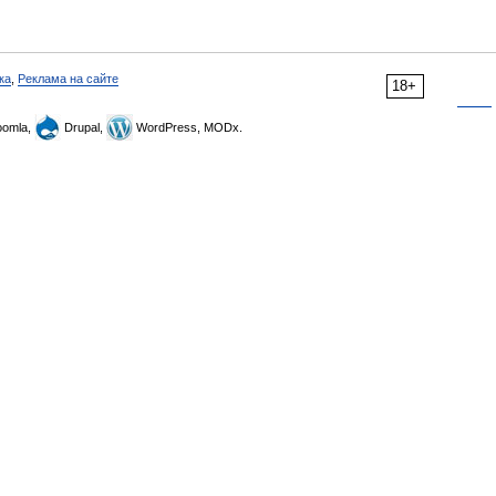
ка
,
Реклама на сайте
18+
omla,
Drupal,
WordPress, MODx.