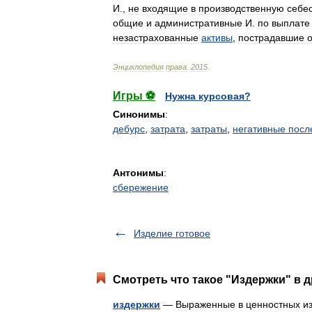
И
.,
не
входящие
в
производственную
себе
общие
и
административные
И
.
по
выплате
незастрахованные
активы
,
пострадавшие
о
Энциклопедия
права
.
2015
.
Игры ⚽
Нужна курсовая?
Синонимы
:
дебурс
,
затрата
,
затраты
,
негативные посл
Антонимы
:
сбережение
Изделие готовое
Смотреть что такое "Издержки" в д
издержки
— Выраженные в ценностных изм